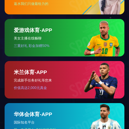
快速链接:
关于我们
产品
新闻
常见问题
开云手机入口官网-开云（中国）
电话:
电话:
+86-13967205809
+86-0580-3801236
传真:
电子邮件:
+86-0580-8070059
1018805101@qq.com
地址:
浙江省舟山市定海区定海工业园丰园路9号